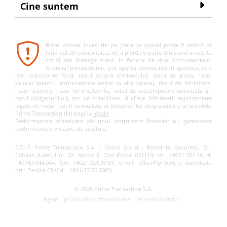
Cine suntem
Riscul asociat investitiei pe piata de capital poate fi definit ca
fiind dat de posibilitatea de a pierde o parte din suma investita
initial sau intreaga suma. In functie de tipul instrumentului
financiar tranzactionat, pot aparea diverse riscuri specifice, cele
mai importante fiind: riscul asupra emitentului, riscul de piata, riscul
valutar (pentru instrumentele emise in alta valuta), riscul de lichiditate,
riscul sistemic, riscul de insolventa, riscul de rascumparare anticipata (in
cazul obligatiunilor), risc de volatilitate, si altele. Informatii suplimentare
legate de riscuri pot fi consultate in Documentul de prezentare al societetii
Prime Transaction din pagina
legale
.
Performantele anterioare ale unui instrument financiar nu garanteaza
performantele viitoare ale acestuia.
S.S.I.F. Prime Transaction S.A. – Sediul social – Romania, Bucuresti, Str.
Caloian Judetul nr. 22, sector 3, Cod Postal 031114; tel.: +4021.322.46.14,
+40749.044.044, fax: +4021.321.59.81, email: office@primet.ro autorizata
prin Decizia CNVM – 1841/17.06.2003;
© 2026 Prime Transaction S.A.
legale
politica de confidentialitate
termeni si conditii