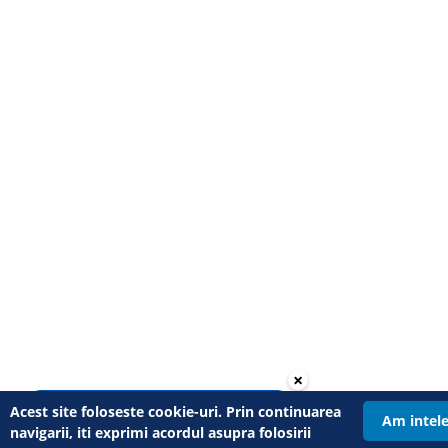
×
Acest site foloseste cookie-uri. Prin continuarea
arrow_forward
Afla ce profil de risc ai
Am intel
navigarii, iti exprimi acordul asupra folosirii