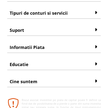
Tipuri de conturi si servicii
Suport
Informatii Piata
Educatie
Cine suntem
Riscul asociat investitiei pe piata de capital poate fi definit ca
fiind dat de posibilitatea de a pierde o parte din suma investita
initial sau intreaga suma. In functie de tipul instrumentului