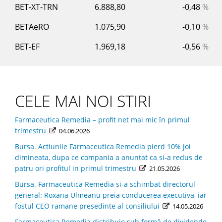
BET-XT-TRN
6.888,80
-0,48
%
BETAeRO
1.075,90
-0,10
%
BET-EF
1.969,18
-0,56
%
CELE MAI NOI STIRI
Farmaceutica Remedia – profit net mai mic în primul
trimestru
04.06.2026
Bursa. Actiunile Farmaceutica Remedia pierd 10% joi
dimineata, dupa ce compania a anuntat ca si-a redus de
patru ori profitul in primul trimestru
21.05.2026
Bursa. Farmaceutica Remedia si-a schimbat directorul
general: Roxana Ulmeanu preia conducerea executiva, iar
fostul CEO ramane presedinte al consiliului
14.05.2026
Farmaceutica Remedia distribuie sub formă de dividende