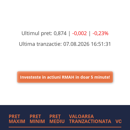
Ultimul pret:
0,874 |
-0,002
|
-0,23%
Ultima tranzactie:
07.08.2026 16:51:31
Investeste in actiuni RMAH in doar 5 minute!
PRET
PRET
PREȚ
VALOAREA
MAXIM
MINIM
MEDIU
TRANZACTIONATA
VOLU