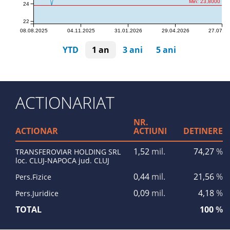
Min: 23,8000
24
22
08.08.2025
04.11.2025
31.01.2026
29.04.2026
27.07.2
YTD
1 an
3 ani
5 ani
ACTIONARIAT
NR.
ACTIONAR
ACTIUNI
DETINERE
1,52
mil.
74,27
%
TRANSFEROVIAR HOLDING SRL
loc. CLUJ-NAPOCA jud. CLUJ
0,44
mil.
21,56
%
Pers.Fizice
0,09
mil.
4,18
%
Pers.Juridice
TOTAL
100
%