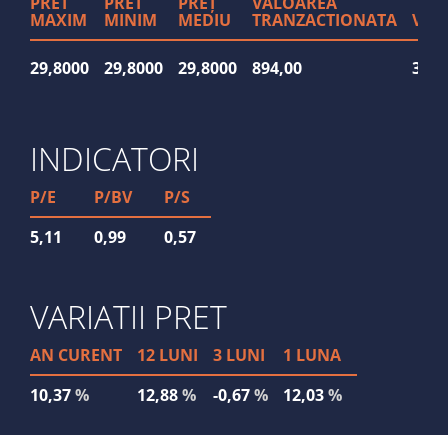
PRET
PRET
PREȚ
VALOAREA
MAXIM
MINIM
MEDIU
TRANZACTIONATA
VOL
29,8000
29,8000
29,8000
894,00
30
INDICATORI
P/E
P/BV
P/S
5,11
0,99
0,57
VARIATII PRET
AN CURENT
12 LUNI
3 LUNI
1 LUNA
10,37
%
12,88
%
-0,67
%
12,03
%