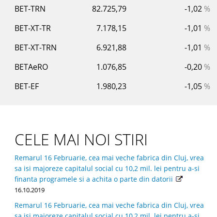
BET-TRN
82.725,79
-1,02
%
BET-XT-TR
7.178,15
-1,01
%
BET-XT-TRN
6.921,88
-1,01
%
BETAeRO
1.076,85
-0,20
%
BET-EF
1.980,23
-1,05
%
CELE MAI NOI STIRI
Remarul 16 Februarie, cea mai veche fabrica din Cluj, vrea
sa isi majoreze capitalul social cu 10,2 mil. lei pentru a-si
finanta programele si a achita o parte din datorii
16.10.2019
Remarul 16 Februarie, cea mai veche fabrica din Cluj, vrea
sa isi majoreze capitalul social cu 10,2 mil. lei pentru a-si