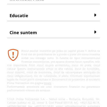
Educatie
Cine suntem
Riscul asociat investitiei pe piata de capital poate fi definit ca
fiind dat de posibilitatea de a pierde o parte din suma investita
initial sau intreaga suma. In functie de tipul instrumentului
financiar tranzactionat, pot aparea diverse riscuri specifice, cele
mai importante fiind: riscul asupra emitentului, riscul de piata, riscul
valutar (pentru instrumentele emise in alta valuta), riscul de lichiditate,
riscul sistemic, riscul de insolventa, riscul de rascumparare anticipata (in
cazul obligatiunilor), risc de volatilitate, si altele. Informatii suplimentare
legate de riscuri pot fi consultate in Documentul de prezentare al societetii
Prime Transaction din pagina
legale
.
Performantele anterioare ale unui instrument financiar nu garanteaza
performantele viitoare ale acestuia.
S.S.I.F. Prime Transaction S.A. – Sediul social – Romania, Bucuresti, Str.
Caloian Judetul nr. 22, sector 3, Cod Postal 031114; tel.: +4021.322.46.14,
+40749.044.044, fax: +4021.321.59.81, email: office@primet.ro autorizata