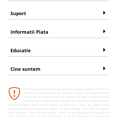
Suport
Informatii Piata
Educatie
Cine suntem
Riscul asociat investitiei pe piata de capital poate fi definit ca
fiind dat de posibilitatea de a pierde o parte din suma investita
initial sau intreaga suma. In functie de tipul instrumentului
financiar tranzactionat, pot aparea diverse riscuri specifice, cele
mai importante fiind: riscul asupra emitentului, riscul de piata, riscul
valutar (pentru instrumentele emise in alta valuta), riscul de lichiditate,
riscul sistemic, riscul de insolventa, riscul de rascumparare anticipata (in
cazul obligatiunilor), risc de volatilitate, si altele. Informatii suplimentare