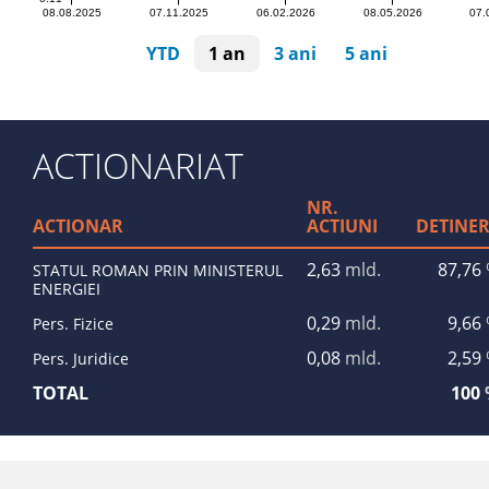
08.08.2025
07.11.2025
06.02.2026
08.05.2026
07.
YTD
1 an
3 ani
5 ani
ACTIONARIAT
NR.
ACTIONAR
ACTIUNI
DETINE
2,63
mld.
87,76
STATUL ROMAN PRIN MINISTERUL
ENERGIEI
0,29
mld.
9,66
Pers. Fizice
0,08
mld.
2,59
Pers. Juridice
TOTAL
100