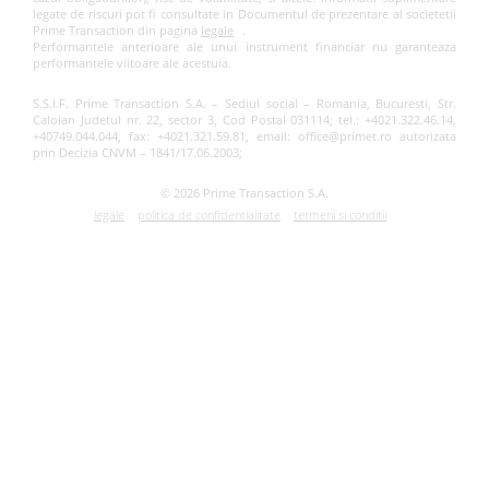
legate de riscuri pot fi consultate in Documentul de prezentare al societetii
Prime Transaction din pagina
legale
.
Performantele anterioare ale unui instrument financiar nu garanteaza
performantele viitoare ale acestuia.
S.S.I.F. Prime Transaction S.A. – Sediul social – Romania, Bucuresti, Str.
Caloian Judetul nr. 22, sector 3, Cod Postal 031114; tel.: +4021.322.46.14,
+40749.044.044, fax: +4021.321.59.81, email: office@primet.ro autorizata
prin Decizia CNVM – 1841/17.06.2003;
© 2026 Prime Transaction S.A.
legale
politica de confidentialitate
termeni si conditii