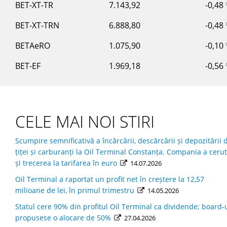
BET-XT-TR
7.143,92
-0,48
BET-XT-TRN
6.888,80
-0,48
BETAeRO
1.075,90
-0,10
BET-EF
1.969,18
-0,56
CELE MAI NOI STIRI
Scumpire semnificativă a încărcării, descărcării și depozitării 
țiței și carburanți la Oil Terminal Constanța. Compania a cerut
și trecerea la tarifarea în euro
14.07.2026
Oil Terminal a raportat un profit net în creştere la 12,57
milioane de lei, în primul trimestru
14.05.2026
Statul cere 90% din profitul Oil Terminal ca dividende; board-
propusese o alocare de 50%
27.04.2026