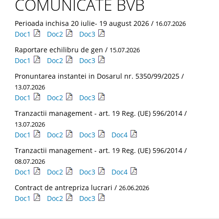
COMUNICATE BVB
Perioada inchisa 20 iulie- 19 august 2026 /
16.07.2026
Doc1
Doc2
Doc3
Raportare echilibru de gen /
15.07.2026
Doc1
Doc2
Doc3
Pronuntarea instantei in Dosarul nr. 5350/99/2025 /
13.07.2026
Doc1
Doc2
Doc3
Tranzactii management - art. 19 Reg. (UE) 596/2014 /
13.07.2026
Doc1
Doc2
Doc3
Doc4
Tranzactii management - art. 19 Reg. (UE) 596/2014 /
08.07.2026
Doc1
Doc2
Doc3
Doc4
Contract de antrepriza lucrari /
26.06.2026
Doc1
Doc2
Doc3