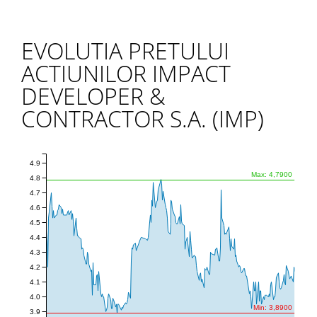
EVOLUTIA PRETULUI
ACTIUNILOR IMPACT
DEVELOPER &
CONTRACTOR S.A. (IMP)
4.9
Max: 4,7900
4.8
4.7
4.6
4.5
4.4
4.3
4.2
4.1
4.0
Min: 3,8900
3.9