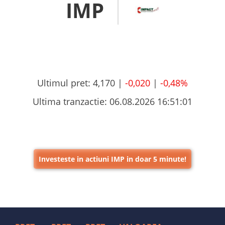
IMP
Ultimul pret:
4,170 |
-0,020
|
-0,48%
Ultima tranzactie:
06.08.2026 16:51:01
Investeste in actiuni IMP in doar 5 minute!