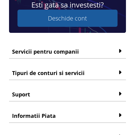
Esti gata sa investesti?
Deschide cont
Servicii pentru companii
Tipuri de conturi si servicii
Suport
Informatii Piata