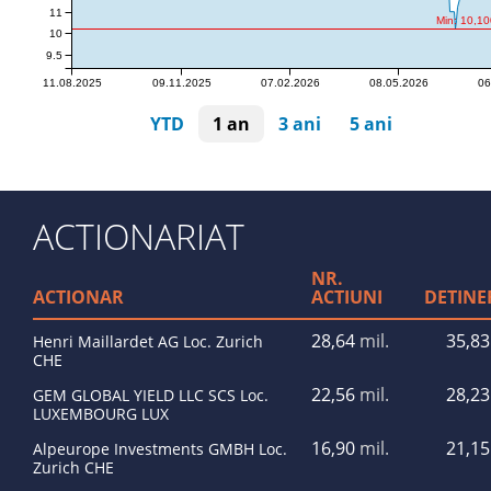
11
Min: 10,1
10
9.5
11.08.2025
09.11.2025
07.02.2026
08.05.2026
06
YTD
1 an
3 ani
5 ani
ACTIONARIAT
NR.
ACTIONAR
ACTIUNI
DETINE
28,64
mil.
35,8
Henri Maillardet AG Loc. Zurich
CHE
22,56
mil.
28,2
GEM GLOBAL YIELD LLC SCS Loc.
LUXEMBOURG LUX
16,90
mil.
21,1
Alpeurope Investments GMBH Loc.
Zurich CHE