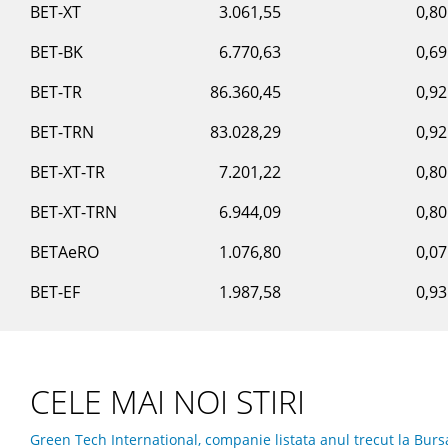
BET-XT
3.061,55
0,8
BET-BK
6.770,63
0,6
BET-TR
86.360,45
0,9
BET-TRN
83.028,29
0,9
BET-XT-TR
7.201,22
0,8
BET-XT-TRN
6.944,09
0,8
BETAeRO
1.076,80
0,0
BET-EF
1.987,58
0,9
CELE MAI NOI STIRI
Green Tech International, companie listata anul trecut la Burs