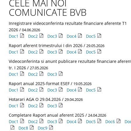
CELE MAI NOI
COMUNICATE BVB
Inregistrare videoconferinta rezultate financiare aferente T1
2026 /
04.06.2026
Doc1
Doc2
Doc3
Doc4
Doc5
Raport aferent trimestrului I din 2026 /
29.05.2026
Doc1
Doc2
Doc3
Doc4
Doc5
Videoconferinta si anunt publicare rezultate financiare aferen
tr. I 2026 /
27.05.2026
Doc1
Doc2
Doc3
Raport anual 2025-format ESEF /
19.05.2026
Doc1
Doc2
Doc3
Doc4
Doc5
Hotarari AGA O 29.04.2026 /
29.04.2026
Doc1
Doc2
Doc3
Completare Raport anual aferent 2025 /
24.04.2026
Doc1
Doc2
Doc3
Doc4
Doc5
Doc6
Do
Doc8
Doc9