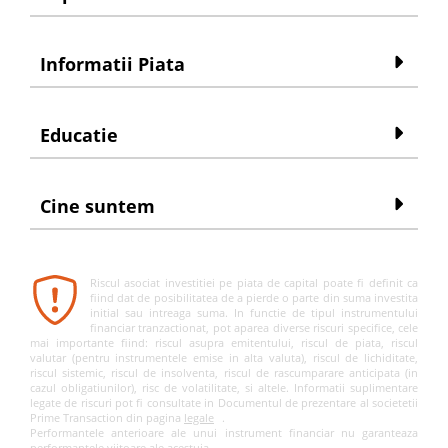
Informatii Piata
Educatie
Cine suntem
Riscul asociat investitiei pe piata de capital poate fi definit ca
fiind dat de posibilitatea de a pierde o parte din suma investita
initial sau intreaga suma. In functie de tipul instrumentului
financiar tranzactionat, pot aparea diverse riscuri specifice, cele
mai importante fiind: riscul asupra emitentului, riscul de piata, riscul
valutar (pentru instrumentele emise in alta valuta), riscul de lichiditate,
riscul sistemic, riscul de insolventa, riscul de rascumparare anticipata (in
cazul obligatiunilor), risc de volatilitate, si altele. Informatii suplimentare
legate de riscuri pot fi consultate in Documentul de prezentare al societetii
Prime Transaction din pagina
legale
.
Performantele anterioare ale unui instrument financiar nu garanteaza
performantele viitoare ale acestuia.