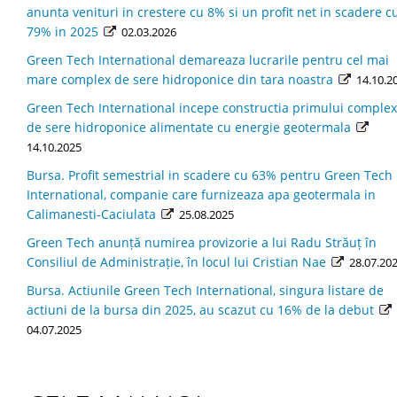
anunta venituri in crestere cu 8% si un profit net in scadere c
79% in 2025
02.03.2026
Green Tech International demareaza lucrarile pentru cel mai
mare complex de sere hidroponice din tara noastra
14.10.2
Green Tech International incepe constructia primului complex
de sere hidroponice alimentate cu energie geotermala
14.10.2025
Bursa. Profit semestrial in scadere cu 63% pentru Green Tech
International, companie care furnizeaza apa geotermala in
Calimanesti-Caciulata
25.08.2025
Green Tech anunță numirea provizorie a lui Radu Străuț în
Consiliul de Administrație, în locul lui Cristian Nae
28.07.20
Bursa. Actiunile Green Tech International, singura listare de
actiuni de la bursa din 2025, au scazut cu 16% de la debut
04.07.2025