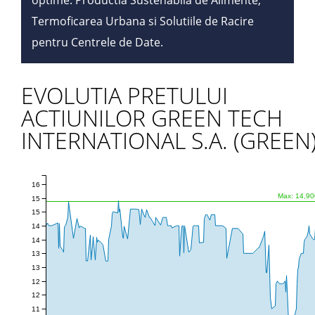
optime: Productia Sustenabila de Alimente,
Termoficarea Urbana si Solutiile de Racire
pentru Centrele de Date.
EVOLUTIA PRETULUI
ACTIUNILOR GREEN TECH
INTERNATIONAL S.A. (GREEN
16
Max: 14,90
15
15
14
14
13
13
12
12
11