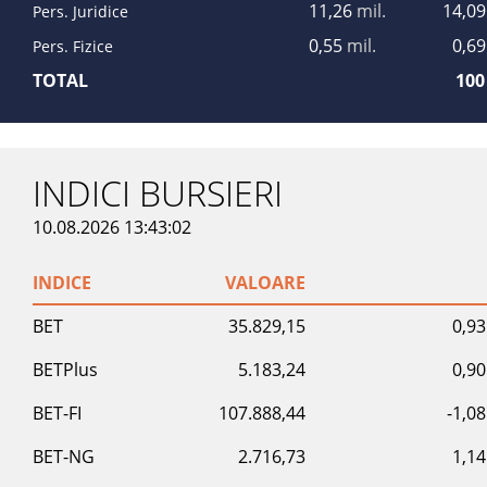
11,26
mil.
14,0
Pers. Juridice
0,55
mil.
0,6
Pers. Fizice
TOTAL
10
INDICI BURSIERI
10.08.2026 13:43:02
INDICE
VALOARE
BET
35.829,15
0,9
BETPlus
5.183,24
0,9
BET-FI
107.888,44
-1,0
BET-NG
2.716,73
1,1