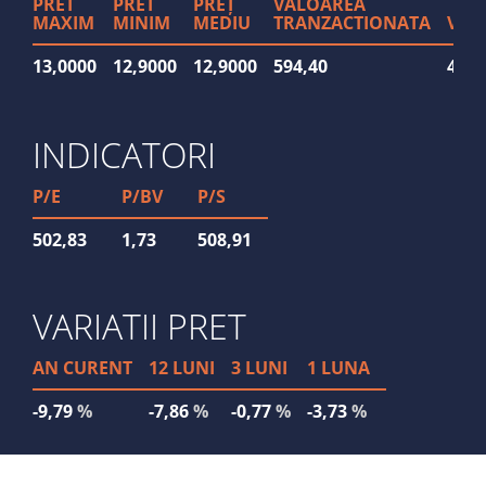
PRET
PRET
PREȚ
VALOAREA
MAXIM
MINIM
MEDIU
TRANZACTIONATA
VOL
13,0000
12,9000
12,9000
594,40
46
INDICATORI
P/E
P/BV
P/S
502,83
1,73
508,91
VARIATII PRET
AN CURENT
12 LUNI
3 LUNI
1 LUNA
-9,79
%
-7,86
%
-0,77
%
-3,73
%