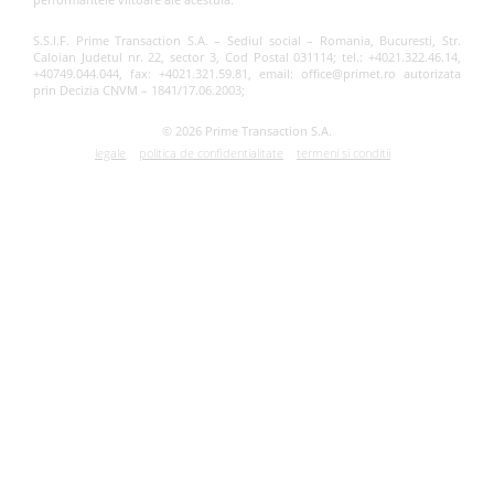
S.S.I.F. Prime Transaction S.A. – Sediul social – Romania, Bucuresti, Str.
Caloian Judetul nr. 22, sector 3, Cod Postal 031114; tel.: +4021.322.46.14,
+40749.044.044, fax: +4021.321.59.81, email: office@primet.ro autorizata
prin Decizia CNVM – 1841/17.06.2003;
© 2026 Prime Transaction S.A.
legale
politica de confidentialitate
termeni si conditii