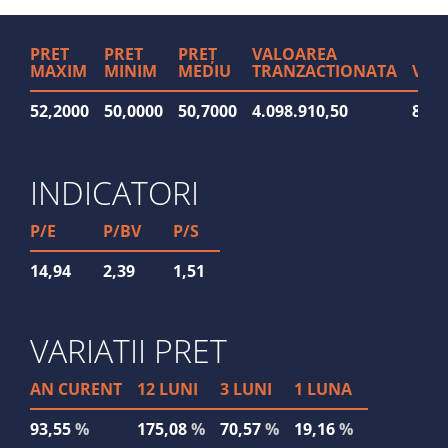
PRET
PRET
PREȚ
VALOAREA
MAXIM
MINIM
MEDIU
TRANZACTIONATA
VOL
52,2000
50,0000
50,7000
4.098.910,50
80.8
INDICATORI
P/E
P/BV
P/S
14,94
2,39
1,51
VARIATII PRET
AN CURENT
12 LUNI
3 LUNI
1 LUNA
93,55
%
175,08
%
70,57
%
19,16
%