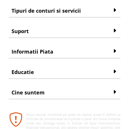
Tipuri de conturi si servicii
Suport
Informatii Piata
Educatie
Cine suntem
Riscul asociat investitiei pe piata de capital poate fi definit ca
fiind dat de posibilitatea de a pierde o parte din suma investita
initial sau intreaga suma. In functie de tipul instrumentului
financiar tranzactionat, pot aparea diverse riscuri specifice, cele