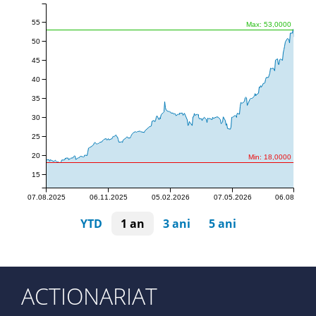
55
Max: 53,0000
50
45
40
35
30
25
20
Min: 18,0000
15
07.08.2025
06.11.2025
05.02.2026
07.05.2026
06.08.2026
YTD
1 an
3 ani
5 ani
ACTIONARIAT