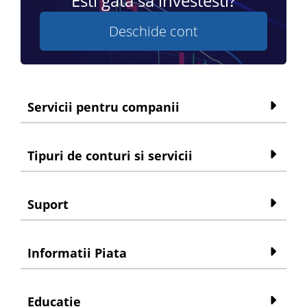
Esti gata sa investesti?
Deschide cont
Servicii pentru companii
Tipuri de conturi si servicii
Suport
Informatii Piata
Educatie