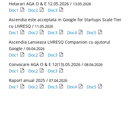
Hotarari AGA O & E 12.05.2026 /
13.05.2026
Doc1
Doc2
Doc3
Ascendia este acceptata in Google for Startups Scale Tier
cu LIVRESQ /
11.05.2026
Doc1
Doc2
Doc3
Doc4
Doc5
Ascendia Lanseaza LIVRESQ Companion cu ajutorul
Google /
09.04.2026
Doc1
Doc2
Doc3
Convocare AGA O & E 12(13).05.2026 /
08.04.2026
Doc1
Doc2
Doc3
Raport anual 2025 /
07.04.2026
Doc1
Doc2
Doc3
Doc4
Doc5