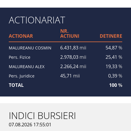
ACTIONARIAT
NR.
ACTIONAR
ACTIUNI
DETINERE
6.431,83
mii
54,87
%
MALUREANU COSMIN
2.978,03
mii
25,41
%
Pers. Fizice
2.266,24
mii
19,33
%
MALUREANU ALEX
45,71
mii
0,39
%
Pers. Juridice
TOTAL
100
%
INDICI BURSIERI
07.08.2026 17:55:01