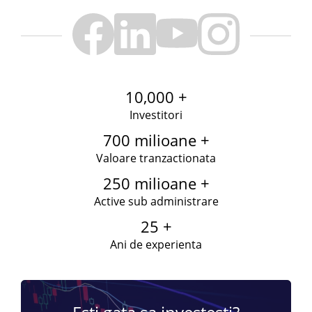
10,000 +
Investitori
700 milioane +
Valoare tranzactionata
250 milioane +
Active sub administrare
25 +
Ani de experienta