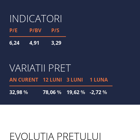
INDICATORI
P/E
P/BV
P/S
6,24
4,91
3,29
VARIATII PRET
AN CURENT
12 LUNI
3 LUNI
1 LUNA
32,98
%
78,06
%
19,62
%
-2,72
%
EVOLUTIA PRETULUI