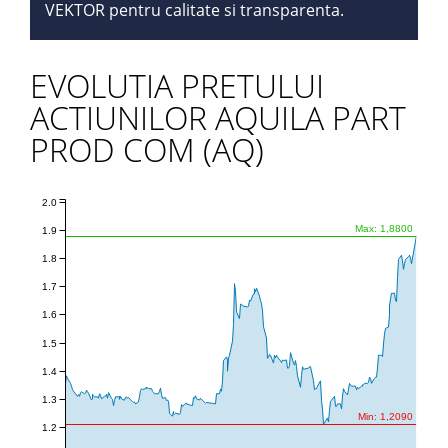
VEKTOR pentru calitate si transparenta.
EVOLUTIA PRETULUI
ACTIUNILOR AQUILA PART
PROD COM (AQ)
2.0
Max: 1,8800
1.9
1.8
1.7
1.6
1.5
1.4
1.3
Min: 1,2090
1.2