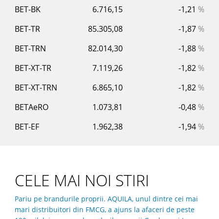
BET-BK
6.716,15
-1,21
%
BET-TR
85.305,08
-1,87
%
BET-TRN
82.014,30
-1,88
%
BET-XT-TR
7.119,26
-1,82
%
BET-XT-TRN
6.865,10
-1,82
%
BETAeRO
1.073,81
-0,48
%
BET-EF
1.962,38
-1,94
%
CELE MAI NOI STIRI
Pariu pe brandurile proprii. AQUILA, unul dintre cei mai
mari distribuitori din FMCG, a ajuns la afaceri de peste