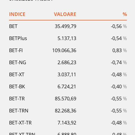
INDICE
VALOARE
%
BET
35.499,79
-0,56
%
BETPlus
5.137,13
-0,54
%
BET-FI
109.066,36
0,83
%
BET-NG
2.686,23
-0,74
%
BET-XT
3.037,11
-0,48
%
BET-BK
6.724,21
-0,40
%
BET-TR
85.570,69
-0,55
%
BET-TRN
82.268,36
-0,55
%
BET-XT-TR
7.143,92
-0,48
%
BET-XT-TRN
6.888,80
-0,48
%