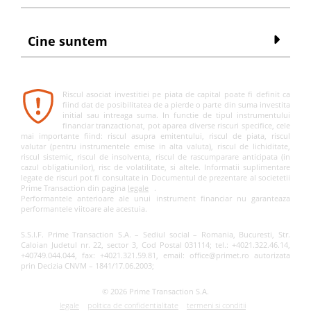
Cine suntem
Riscul asociat investitiei pe piata de capital poate fi definit ca
fiind dat de posibilitatea de a pierde o parte din suma investita
initial sau intreaga suma. In functie de tipul instrumentului
financiar tranzactionat, pot aparea diverse riscuri specifice, cele
mai importante fiind: riscul asupra emitentului, riscul de piata, riscul
valutar (pentru instrumentele emise in alta valuta), riscul de lichiditate,
riscul sistemic, riscul de insolventa, riscul de rascumparare anticipata (in
cazul obligatiunilor), risc de volatilitate, si altele. Informatii suplimentare
legate de riscuri pot fi consultate in Documentul de prezentare al societetii
Prime Transaction din pagina
legale
.
Performantele anterioare ale unui instrument financiar nu garanteaza
performantele viitoare ale acestuia.
S.S.I.F. Prime Transaction S.A. – Sediul social – Romania, Bucuresti, Str.
Caloian Judetul nr. 22, sector 3, Cod Postal 031114; tel.: +4021.322.46.14,
+40749.044.044, fax: +4021.321.59.81, email: office@primet.ro autorizata
prin Decizia CNVM – 1841/17.06.2003;
© 2026 Prime Transaction S.A.
legale
politica de confidentialitate
termeni si conditii