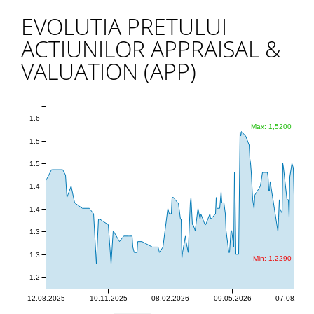
EVOLUTIA PRETULUI
ACTIUNILOR APPRAISAL &
VALUATION (APP)
1.6
Max: 1,5200
1.5
1.5
1.4
1.4
1.3
1.3
Min: 1,2290
1.2
12.08.2025
10.11.2025
08.02.2026
09.05.2026
07.08.2026