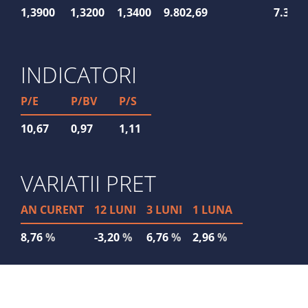
1,3900
1,3200
1,3400
9.802,69
7.330
INDICATORI
P/E
P/BV
P/S
10,67
0,97
1,11
VARIATII PRET
AN CURENT
12 LUNI
3 LUNI
1 LUNA
8,76
%
-3,20
%
6,76
%
2,96
%