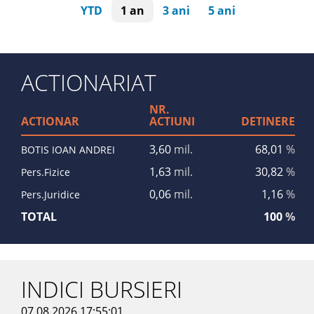
YTD
1 an
3 ani
5 ani
ACTIONARIAT
NR.
ACTIONAR
ACTIUNI
DETINERE
3,60
mil.
68,01
%
BOTIS IOAN ANDREI
1,63
mil.
30,82
%
Pers.Fizice
0,06
mil.
1,16
%
Pers.Juridice
TOTAL
100
%
INDICI BURSIERI
07.08.2026 17:55:01