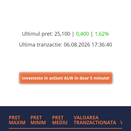
Ultimul pret:
25,100 |
0,400
|
1,62%
Ultima tranzactie:
06.08.2026 17:36:40
Investeste in actiuni ALW in doar 5 minute!
PRET
PRET
PREȚ
VALOAREA
MAXIM
MINIM
MEDIU
TRANZACTIONATA
VOL