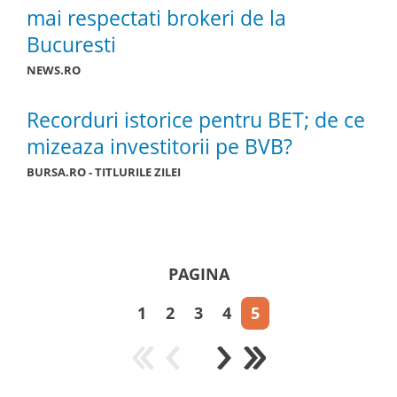
mai respectati brokeri de la
Bucuresti
NEWS.RO
Recorduri istorice pentru BET; de ce
mizeaza investitorii pe BVB?
BURSA.RO - TITLURILE ZILEI
PAGINA
1
2
3
4
5