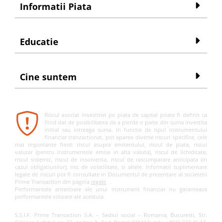
Informatii Piata
Educatie
Cine suntem
Riscul asociat investitiei pe piata de capital poate fi definit ca
fiind dat de posibilitatea de a pierde o parte din suma investita
initial sau intreaga suma. In functie de tipul instrumentului
financiar tranzactionat, pot aparea diverse riscuri specifice, cele
mai importante fiind: riscul asupra emitentului, riscul de piata, riscul
valutar (pentru instrumentele emise in alta valuta), riscul de lichiditate,
riscul sistemic, riscul de insolventa, riscul de rascumparare anticipata (in
cazul obligatiunilor), risc de volatilitate, si altele. Informatii suplimentare
legate de riscuri pot fi consultate in Documentul de prezentare al societetii
Prime Transaction din pagina
legale
.
Performantele anterioare ale unui instrument financiar nu garanteaza
performantele viitoare ale acestuia.
S.S.I.F. Prime Transaction S.A. – Sediul social – Romania, Bucuresti, Str.