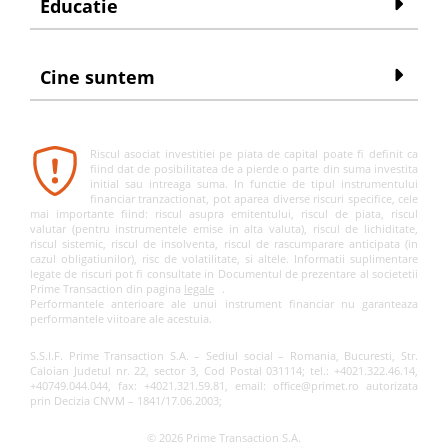
Educatie
Cine suntem
Riscul asociat investitiei pe piata de capital poate fi definit ca
fiind dat de posibilitatea de a pierde o parte din suma investita
initial sau intreaga suma. In functie de tipul instrumentului
financiar tranzactionat, pot aparea diverse riscuri specifice, cele
mai importante fiind: riscul asupra emitentului, riscul de piata, riscul
valutar (pentru instrumentele emise in alta valuta), riscul de lichiditate,
riscul sistemic, riscul de insolventa, riscul de rascumparare anticipata (in
cazul obligatiunilor), risc de volatilitate, si altele. Informatii suplimentare
legate de riscuri pot fi consultate in Documentul de prezentare al societetii
Prime Transaction din pagina
legale
.
Performantele anterioare ale unui instrument financiar nu garanteaza
performantele viitoare ale acestuia.
S.S.I.F. Prime Transaction S.A. – Sediul social – Romania, Bucuresti, Str.
Caloian Judetul nr. 22, sector 3, Cod Postal 031114; tel.: +4021.322.46.14,
+40749.044.044, fax: +4021.321.59.81, email: office@primet.ro autorizata
prin Decizia CNVM – 1841/17.06.2003;
© 2026 Prime Transaction S.A.