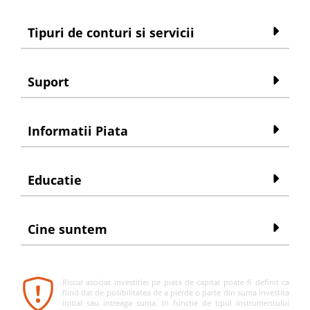
Tipuri de conturi si servicii
Suport
Informatii Piata
Educatie
Cine suntem
Riscul asociat investitiei pe piata de capital poate fi definit ca
fiind dat de posibilitatea de a pierde o parte din suma investita
initial sau intreaga suma. In functie de tipul instrumentului