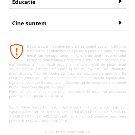
Educatie
Cine suntem
Riscul asociat investitiei pe piata de capital poate fi definit ca
fiind dat de posibilitatea de a pierde o parte din suma investita
initial sau intreaga suma. In functie de tipul instrumentului
financiar tranzactionat, pot aparea diverse riscuri specifice, cele
mai importante fiind: riscul asupra emitentului, riscul de piata, riscul
valutar (pentru instrumentele emise in alta valuta), riscul de lichiditate,
riscul sistemic, riscul de insolventa, riscul de rascumparare anticipata (in
cazul obligatiunilor), risc de volatilitate, si altele. Informatii suplimentare
legate de riscuri pot fi consultate in Documentul de prezentare al societetii
Prime Transaction din pagina
legale
.
Performantele anterioare ale unui instrument financiar nu garanteaza
performantele viitoare ale acestuia.
S.S.I.F. Prime Transaction S.A. – Sediul social – Romania, Bucuresti, Str.
Caloian Judetul nr. 22, sector 3, Cod Postal 031114; tel.: +4021.322.46.14,
+40749.044.044, fax: +4021.321.59.81, email: office@primet.ro autorizata
prin Decizia CNVM – 1841/17.06.2003;
© 2026 Prime Transaction S.A.