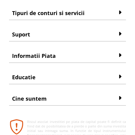
Tipuri de conturi si servicii
Suport
Informatii Piata
Educatie
Cine suntem
Riscul asociat investitiei pe piata de capital poate fi definit ca
fiind dat de posibilitatea de a pierde o parte din suma investita
initial sau intreaga suma. In functie de tipul instrumentului