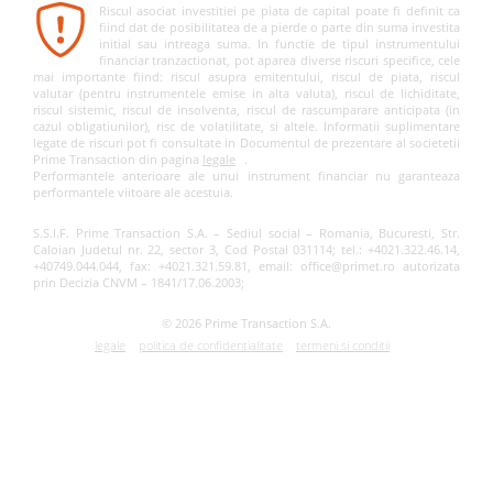
Riscul asociat investitiei pe piata de capital poate fi definit ca
fiind dat de posibilitatea de a pierde o parte din suma investita
initial sau intreaga suma. In functie de tipul instrumentului
financiar tranzactionat, pot aparea diverse riscuri specifice, cele
mai importante fiind: riscul asupra emitentului, riscul de piata, riscul
valutar (pentru instrumentele emise in alta valuta), riscul de lichiditate,
riscul sistemic, riscul de insolventa, riscul de rascumparare anticipata (in
cazul obligatiunilor), risc de volatilitate, si altele. Informatii suplimentare
legate de riscuri pot fi consultate in Documentul de prezentare al societetii
Prime Transaction din pagina
legale
.
Performantele anterioare ale unui instrument financiar nu garanteaza
performantele viitoare ale acestuia.
S.S.I.F. Prime Transaction S.A. – Sediul social – Romania, Bucuresti, Str.
Caloian Judetul nr. 22, sector 3, Cod Postal 031114; tel.: +4021.322.46.14,
+40749.044.044, fax: +4021.321.59.81, email: office@primet.ro autorizata
prin Decizia CNVM – 1841/17.06.2003;
© 2026 Prime Transaction S.A.
legale
politica de confidentialitate
termeni si conditii