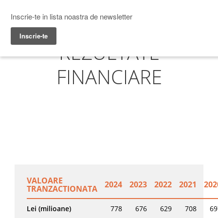
Prime Transaction
Menu
REZULTATE
FINANCIARE
VALOARE
2024
2023
2022
2021
202
TRANZACTIONATA
Lei (milioane)
778
676
629
708
69