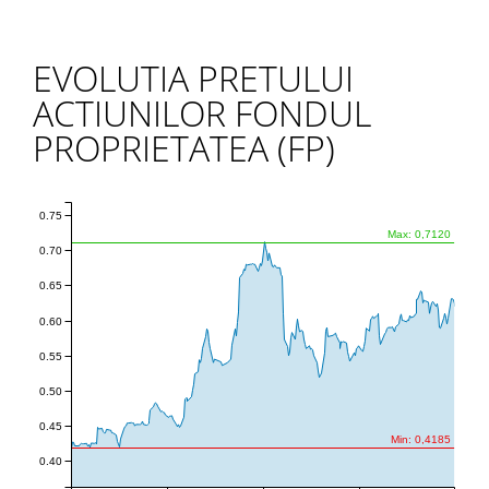
EVOLUTIA PRETULUI
ACTIUNILOR FONDUL
PROPRIETATEA (FP)
0.75
Max: 0,7120
0.70
0.65
0.60
0.55
0.50
0.45
Min: 0,4185
0.40