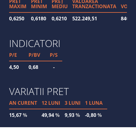
PRET
PRET
PREȚ
VALOAREA
MAXIM
MINIM
MEDIU
TRANZACTIONATA
VOLU
0,6250
0,6180
0,6210
522.249,51
840.5
INDICATORI
P/E
P/BV
P/S
4,50
0,68
-
VARIATII PRET
AN CURENT
12 LUNI
3 LUNI
1 LUNA
15,67
%
49,94
%
9,93
%
-0,80
%