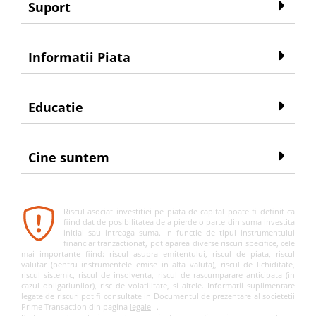
Suport
Informatii Piata
Educatie
Cine suntem
Riscul asociat investitiei pe piata de capital poate fi definit ca
fiind dat de posibilitatea de a pierde o parte din suma investita
initial sau intreaga suma. In functie de tipul instrumentului
financiar tranzactionat, pot aparea diverse riscuri specifice, cele
mai importante fiind: riscul asupra emitentului, riscul de piata, riscul
valutar (pentru instrumentele emise in alta valuta), riscul de lichiditate,
riscul sistemic, riscul de insolventa, riscul de rascumparare anticipata (in
cazul obligatiunilor), risc de volatilitate, si altele. Informatii suplimentare
legate de riscuri pot fi consultate in Documentul de prezentare al societetii
Prime Transaction din pagina
legale
.