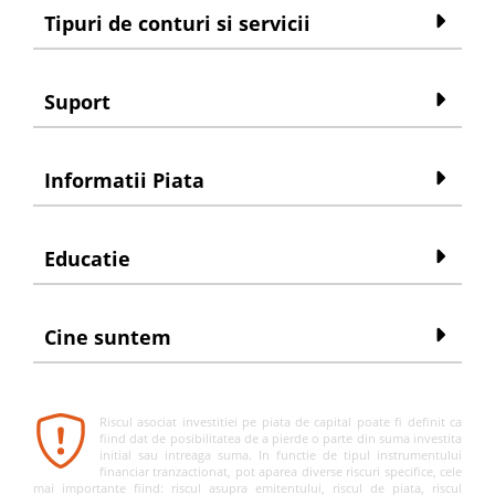
Tipuri de conturi si servicii
Suport
Informatii Piata
Educatie
Cine suntem
Riscul asociat investitiei pe piata de capital poate fi definit ca
fiind dat de posibilitatea de a pierde o parte din suma investita
initial sau intreaga suma. In functie de tipul instrumentului
financiar tranzactionat, pot aparea diverse riscuri specifice, cele
mai importante fiind: riscul asupra emitentului, riscul de piata, riscul