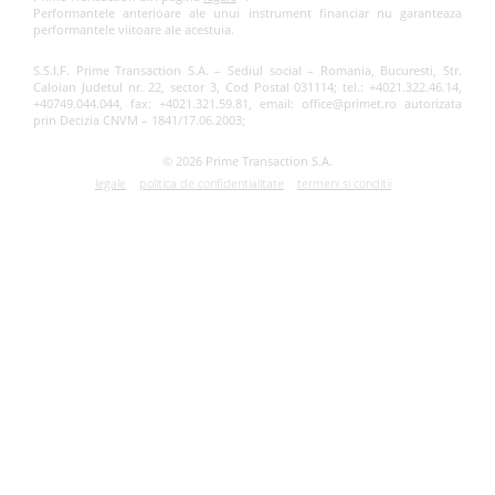
Performantele anterioare ale unui instrument financiar nu garanteaza
performantele viitoare ale acestuia.
S.S.I.F. Prime Transaction S.A. – Sediul social – Romania, Bucuresti, Str.
Caloian Judetul nr. 22, sector 3, Cod Postal 031114; tel.: +4021.322.46.14,
+40749.044.044, fax: +4021.321.59.81, email: office@primet.ro autorizata
prin Decizia CNVM – 1841/17.06.2003;
© 2026 Prime Transaction S.A.
legale
politica de confidentialitate
termeni si conditii