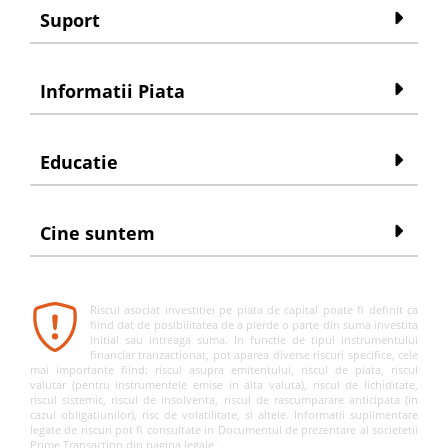
Suport
Informatii Piata
Educatie
Cine suntem
Riscul asociat investitiei pe piata de capital poate fi definit ca
fiind dat de posibilitatea de a pierde o parte din suma investita
initial sau intreaga suma. In functie de tipul instrumentului
financiar tranzactionat, pot aparea diverse riscuri specifice, cele
mai importante fiind: riscul asupra emitentului, riscul de piata, riscul
valutar (pentru instrumentele emise in alta valuta), riscul de lichiditate,
riscul sistemic, riscul de insolventa, riscul de rascumparare anticipata (in
cazul obligatiunilor), risc de volatilitate, si altele. Informatii suplimentare
legate de riscuri pot fi consultate in Documentul de prezentare al societetii
Prime Transaction din pagina
legale
.