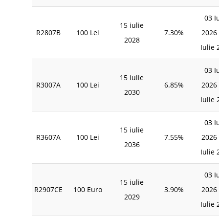
03 I
15 iulie
R2807B
100 Lei
7.30%
2026 
2028
Iulie
03 I
15 iulie
R3007A
100 Lei
6.85%
2026 
2030
Iulie
03 I
15 iulie
R3607A
100 Lei
7.55%
2026 
2036
Iulie
03 I
15 iulie
R2907CE
100 Euro
3.90%
2026 
2029
Iulie