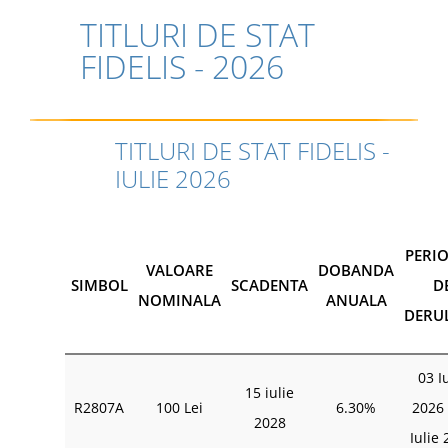
TITLURI DE STAT
FIDELIS - 2026
TITLURI DE STAT FIDELIS -
IULIE 2026
PERI
VALOARE
DOBANDA
SIMBOL
SCADENTA
D
NOMINALA
ANUALA
DERU
03 I
15 iulie
R2807A
100 Lei
6.30%
2026 
2028
Iulie