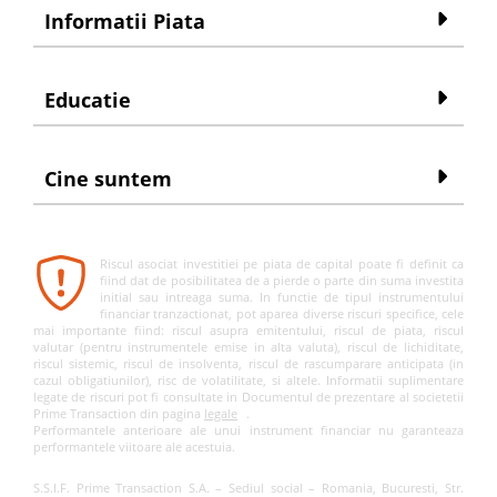
Informatii Piata
Educatie
Cine suntem
Riscul asociat investitiei pe piata de capital poate fi definit ca
fiind dat de posibilitatea de a pierde o parte din suma investita
initial sau intreaga suma. In functie de tipul instrumentului
financiar tranzactionat, pot aparea diverse riscuri specifice, cele
mai importante fiind: riscul asupra emitentului, riscul de piata, riscul
valutar (pentru instrumentele emise in alta valuta), riscul de lichiditate,
riscul sistemic, riscul de insolventa, riscul de rascumparare anticipata (in
cazul obligatiunilor), risc de volatilitate, si altele. Informatii suplimentare
legate de riscuri pot fi consultate in Documentul de prezentare al societetii
Prime Transaction din pagina
legale
.
Performantele anterioare ale unui instrument financiar nu garanteaza
performantele viitoare ale acestuia.
S.S.I.F. Prime Transaction S.A. – Sediul social – Romania, Bucuresti, Str.